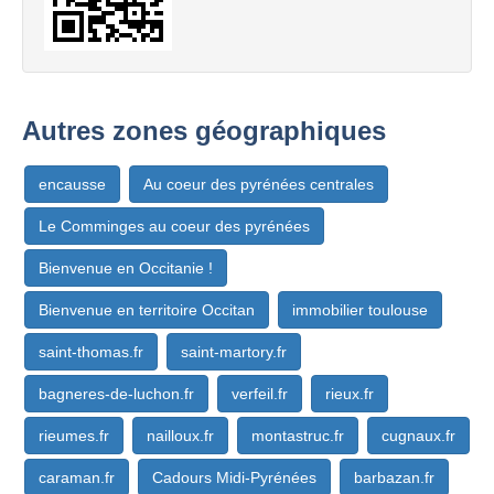
Autres zones géographiques
encausse
Au coeur des pyrénées centrales
Le Comminges au coeur des pyrénées
Bienvenue en Occitanie !
Bienvenue en territoire Occitan
immobilier toulouse
saint-thomas.fr
saint-martory.fr
bagneres-de-luchon.fr
verfeil.fr
rieux.fr
rieumes.fr
nailloux.fr
montastruc.fr
cugnaux.fr
caraman.fr
Cadours Midi-Pyrénées
barbazan.fr