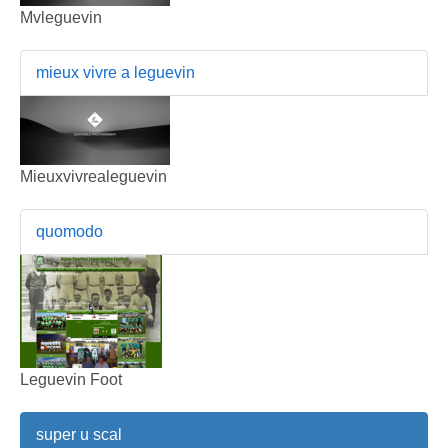
Mvleguevin
mieux vivre a leguevin
Mieuxvivrealeguevin
quomodo
Leguevin Foot
super u scal