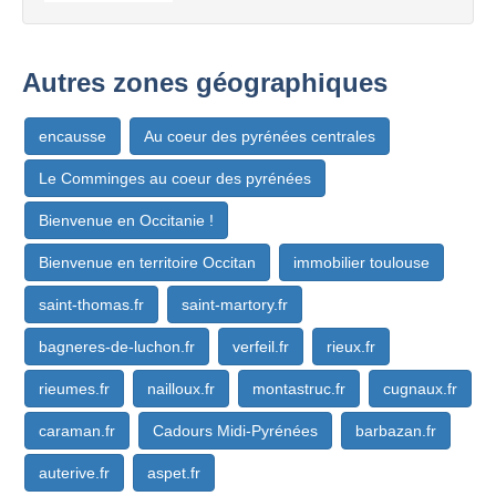
Autres zones géographiques
encausse
Au coeur des pyrénées centrales
Le Comminges au coeur des pyrénées
Bienvenue en Occitanie !
Bienvenue en territoire Occitan
immobilier toulouse
saint-thomas.fr
saint-martory.fr
bagneres-de-luchon.fr
verfeil.fr
rieux.fr
rieumes.fr
nailloux.fr
montastruc.fr
cugnaux.fr
caraman.fr
Cadours Midi-Pyrénées
barbazan.fr
auterive.fr
aspet.fr