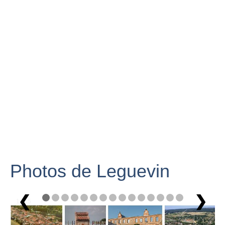
Photos de Leguevin
❮
❯
1 / 15