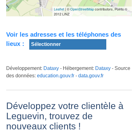
SKATEPARK
Leaflet
| ©
OpenStreetMap
contributors, Points ©
2012 LINZ
DE LA
Aménagement
LAICITE -
SALVETAT
de la route de
Collège de
SAINT GILLES,
Toulouse à
Leguevin
LEGUEVIN.
Léguevin
Voir les adresses et les téléphones des
lieux :
Développement:
Dataxy
- Hébergement:
Dataxy
- Source
des données:
education.gouv.fr
-
data.gouv.fr
Développez votre clientèle à
Leguevin, trouvez de
nouveaux clients !