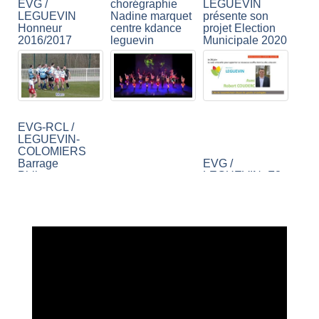
EVG /
chorégraphie
LEGUEVIN
LEGUEVIN
Nadine marquet
présente son
Honneur
centre kdance
projet Election
2016/2017
leguevin
Municipale 2020
EVG-RCL /
LEGUEVIN-
COLOMIERS
Barrage
EVG /
Phliponeau
LEGUEVIN -F3-
2016/2017
Leguevin 2012
2019 / 2020
Formation danse
Les frères qui
etude du centre
chantent 'briser
kdance de
les chaînes' à la
Léguevin 2020.